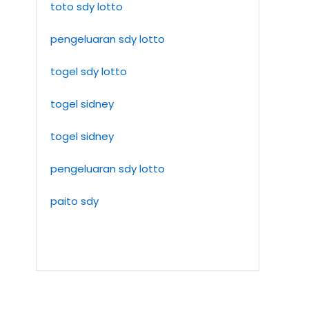
toto sdy lotto
pengeluaran sdy lotto
togel sdy lotto
togel sidney
togel sidney
pengeluaran sdy lotto
paito sdy