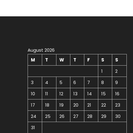
August 2026
M
T
W
T
F
S
S
1
2
3
4
5
6
7
8
9
10
11
12
13
14
15
16
17
18
19
20
21
22
23
24
25
26
27
28
29
30
31