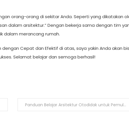
engan orang-orang di sekitar Anda. Seperti yang dikatakan o
sesan dalam arsitektur.” Dengan bekerja sama dengan tim ya
baik dalam merancang rumah.
 dengan Cepat dan Efektif di atas, saya yakin Anda akan bi
ukses. Selamat belajar dan semoga berhasil!
Panduan Belajar Arsitektur Otodidak untuk Pemula