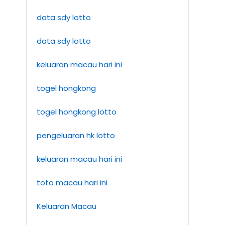
data sdy lotto
data sdy lotto
keluaran macau hari ini
togel hongkong
togel hongkong lotto
pengeluaran hk lotto
keluaran macau hari ini
toto macau hari ini
Keluaran Macau