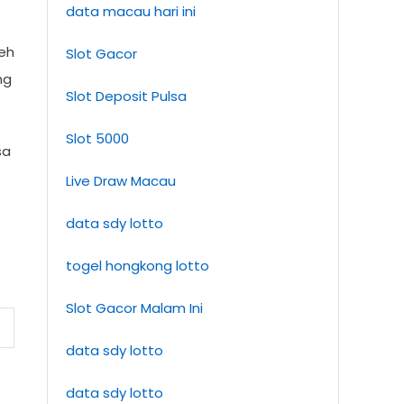
data macau hari ini
leh
Slot Gacor
ng
Slot Deposit Pulsa
Slot 5000
sa
Live Draw Macau
data sdy lotto
togel hongkong lotto
Slot Gacor Malam Ini
data sdy lotto
data sdy lotto