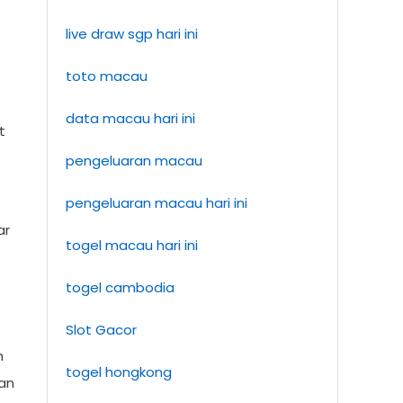
live draw sgp hari ini
toto macau
data macau hari ini
t
pengeluaran macau
pengeluaran macau hari ini
ar
togel macau hari ini
togel cambodia
Slot Gacor
h
togel hongkong
an