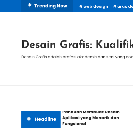
Skip
Trending Now
web design
ui ux d
To
Content
Desain Grafis: Kualifi
Desain Grafis adalah profesi akademis dan seni yang c
Panduan Membuat Desain
Aplikasi yang Menarik dan
Headline
Fungsional