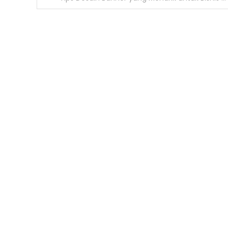
navigation