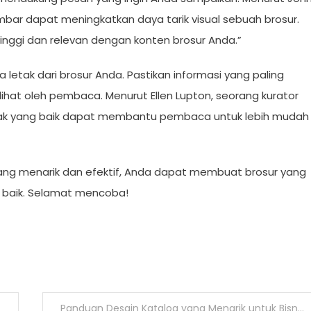
bar dapat meningkatkan daya tarik visual sebuah brosur.
inggi dan relevan dengan konten brosur Anda.”
 letak dari brosur Anda. Pastikan informasi yang paling
lihat oleh pembaca. Menurut Ellen Lupton, seorang kurator
letak yang baik dapat membantu pembaca untuk lebih mudah
ng menarik dan efektif, Anda dapat membuat brosur yang
 baik. Selamat mencoba!
Panduan Desain Katalog yang Menarik untuk Bisnis Anda