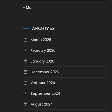
« Mar
ARCHIVES
March 2026
February 2026
January 2026
December 2025
October 2024
September 2024
August 2024