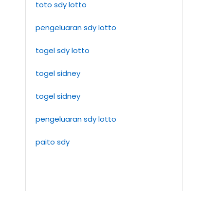
toto sdy lotto
pengeluaran sdy lotto
togel sdy lotto
togel sidney
togel sidney
pengeluaran sdy lotto
paito sdy