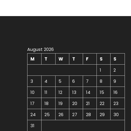
August 2026
M
T
W
T
F
S
S
1
2
3
4
5
6
7
8
9
10
11
12
13
14
15
16
17
18
19
20
21
22
23
24
25
26
27
28
29
30
31