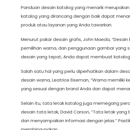
Panduan desain katalog yang menarik merupakan h
katalog yang dirancang dengan baik dapat menar
produk atau layanan yang Anda tawarkan.
Menurut pakar desain grafis, John Maeda, “Desain
pemilihan warna, dan penggunaan gambar yang s
desain yang tepat, Anda dapat membuat katalog 
Salah satu hal yang perlu diperhatikan dalam desa
desain warna, Leatrice Eiseman, “Warna memiliki 
yang sesuai dengan brand Anda dan dapat menar
Selain itu, tata letak katalog juga memegang pe
desain tata letak, David Carson, “Tata letak yan
dan menyampaikan informasi dengan jelas.” Pasti
membingungkan.