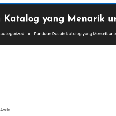
 Katalog yang Menarik un
ncategorized
Panduan Desain Katalog yang Menarik untu
Yang Menarik Untuk Bisnis And
s Anda