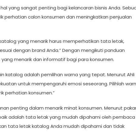
al yang sangat penting bagi kelancaran bisnis Anda. Sebu
ik perhatian calon konsumen dan meningkatkan penjualan
 katalog yang menarik harus memperhatikan tata letak,
esuai dengan brand Anda.” Dengan mengikuti panduan
yang menarik dan informatif bagi para konsumen.
in katalog adalah pemilihan warna yang tepat. Menurut Ahli
kekuatan untuk mempengaruhi emosi seseorang. Pilihlah war
ik perhatian konsumen.”
ranan penting dalam menarik minat konsumen. Menurut paka
g baik adalah tata letak yang mudah dipahami oleh pembaca
kan tata letak katalog Anda mudah dipahami dan tidak