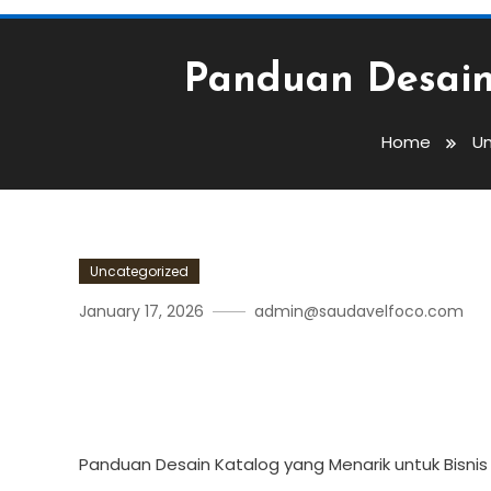
Panduan Desain
Home
U
Uncategorized
January 17, 2026
admin@saudavelfoco.com
Panduan Desain Katalog 
Panduan Desain Katalog yang Menarik untuk Bisni