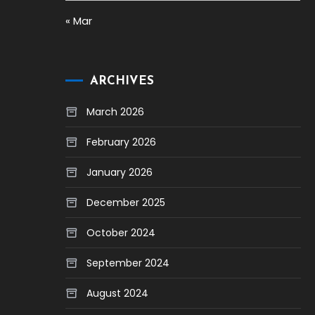
« Mar
ARCHIVES
March 2026
February 2026
January 2026
December 2025
October 2024
September 2024
August 2024