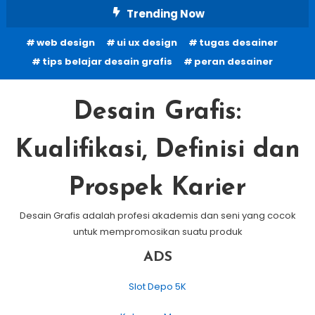
Skip
Trending Now
To
web design
ui ux design
tugas desainer
Content
tips belajar desain grafis
peran desainer
Desain Grafis:
Kualifikasi, Definisi dan
Prospek Karier
Desain Grafis adalah profesi akademis dan seni yang cocok
untuk mempromosikan suatu produk
ADS
Slot Depo 5K