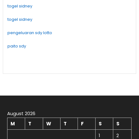
togel sidney
togel sidney
pengeluaran sdy lotto
paito sdy
August 2026
M
T
W
T
F
S
S
1
2