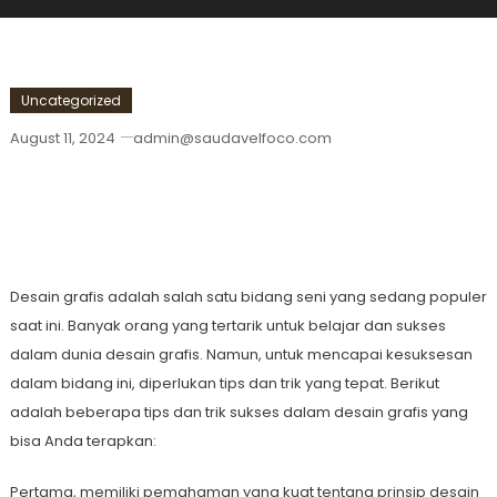
Uncategorized
August 11, 2024
admin@saudavelfoco.com
Tips Dan Trik Sukses Dalam Desain
Grafis
Desain grafis adalah salah satu bidang seni yang sedang populer
saat ini. Banyak orang yang tertarik untuk belajar dan sukses
dalam dunia desain grafis. Namun, untuk mencapai kesuksesan
dalam bidang ini, diperlukan tips dan trik yang tepat. Berikut
adalah beberapa tips dan trik sukses dalam desain grafis yang
bisa Anda terapkan:
Pertama, memiliki pemahaman yang kuat tentang prinsip desain