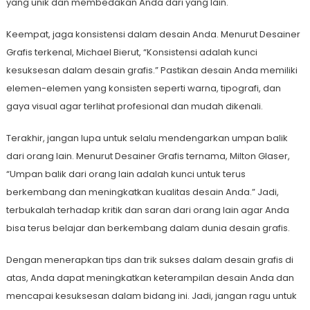
yang unik dan membedakan Anda dari yang lain.
Keempat, jaga konsistensi dalam desain Anda. Menurut Desainer
Grafis terkenal, Michael Bierut, “Konsistensi adalah kunci
kesuksesan dalam desain grafis.” Pastikan desain Anda memiliki
elemen-elemen yang konsisten seperti warna, tipografi, dan
gaya visual agar terlihat profesional dan mudah dikenali.
Terakhir, jangan lupa untuk selalu mendengarkan umpan balik
dari orang lain. Menurut Desainer Grafis ternama, Milton Glaser,
“Umpan balik dari orang lain adalah kunci untuk terus
berkembang dan meningkatkan kualitas desain Anda.” Jadi,
terbukalah terhadap kritik dan saran dari orang lain agar Anda
bisa terus belajar dan berkembang dalam dunia desain grafis.
Dengan menerapkan tips dan trik sukses dalam desain grafis di
atas, Anda dapat meningkatkan keterampilan desain Anda dan
mencapai kesuksesan dalam bidang ini. Jadi, jangan ragu untuk