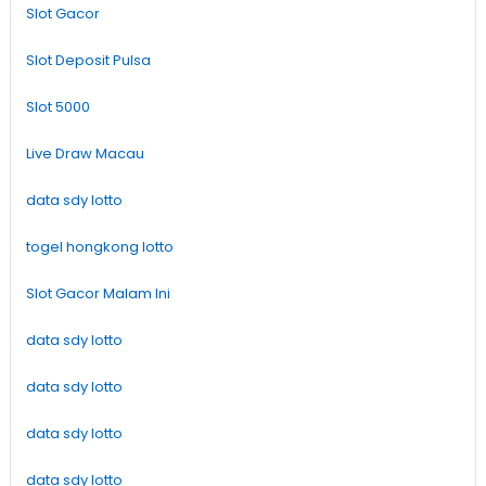
Slot Gacor
Slot Deposit Pulsa
Slot 5000
Live Draw Macau
data sdy lotto
togel hongkong lotto
Slot Gacor Malam Ini
data sdy lotto
data sdy lotto
data sdy lotto
data sdy lotto