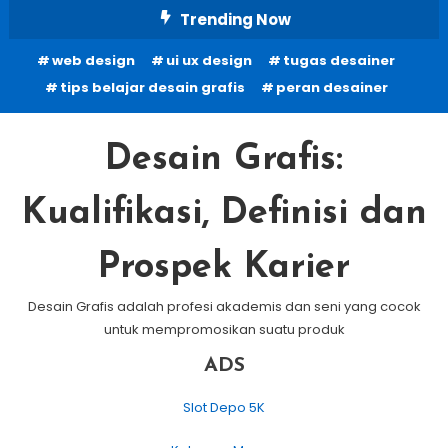
Skip
Trending Now
To
web design
ui ux design
tugas desainer
Content
tips belajar desain grafis
peran desainer
Desain Grafis:
Kualifikasi, Definisi dan
Prospek Karier
Desain Grafis adalah profesi akademis dan seni yang cocok
untuk mempromosikan suatu produk
ADS
Slot Depo 5K