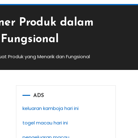
ner Produk dalam
Fungsional
t Produk yang Menarik dan Fungsional
ADS
keluaran kamboja hari ini
togel macau hari ini
pengeluaran macau