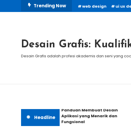
Skip
Trending Now
web design
ui ux d
To
Content
Desain Grafis: Kualifi
Desain Grafis adalah profesi akademis dan seni yang c
Panduan Membuat Desain
Aplikasi yang Menarik dan
Headline
Fungsional