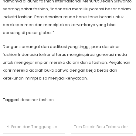
namanya di dunia fashion internasional. Menurut Deden Siswanto,
seorang pakar fashion, “Indonesia memiliki potensi besar dalam
industri fashion. Para desainer muda harus terus berani untuk
bereksperimen dan menciptakan karya-karya yang bisa
bersaing di pasar global.”
Dengan semangat dan dedikasi yang tinggi, para desainer
fashion Indonesia terkenal terus menginspirasi generasi muda
untuk mengejar impian mereka dalam dunia fashion. Perjalanan
karir mereka adalah bukti bahwa dengan kerja keras dan
ketekunan, mimpi bisa menjadi kenyataan.
Tagged
desainer fashion
Post
Peran dan Tanggung Jawab Seorang Desainer Produk dalam Membuat Produk yang Menarik dan Fungsional
Tren Desain Baju Terbaru dari Desainer Lokal