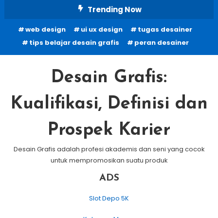
Skip
Trending Now
To
web design
ui ux design
tugas desainer
Content
tips belajar desain grafis
peran desainer
Desain Grafis:
Kualifikasi, Definisi dan
Prospek Karier
Desain Grafis adalah profesi akademis dan seni yang cocok
untuk mempromosikan suatu produk
ADS
Slot Depo 5K