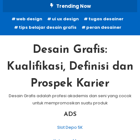
Skip
Trending Now
To
web design
ui ux design
tugas desainer
Content
tips belajar desain grafis
peran desainer
Desain Grafis:
Kualifikasi, Definisi dan
Prospek Karier
Desain Grafis adalah profesi akademis dan seni yang cocok
untuk mempromosikan suatu produk
ADS
Slot Depo 5K