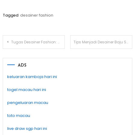
Tagged
desainer fashion
Post
Tugas Desainer Fashion: Membuat Busana yang Trendi dan Bermakna bagi Konsumen
Tips Menjadi Desainer Baju Sukses di Tanah Air
navigation
ADS
keluaran kamboja hari ini
togel macau hari ini
pengeluaran macau
toto macau
live draw sgp hari ini