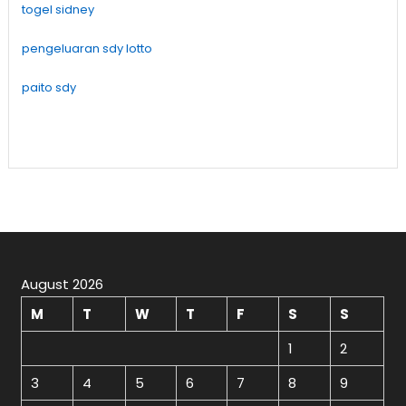
togel sidney
pengeluaran sdy lotto
paito sdy
August 2026
M
T
W
T
F
S
S
1
2
3
4
5
6
7
8
9