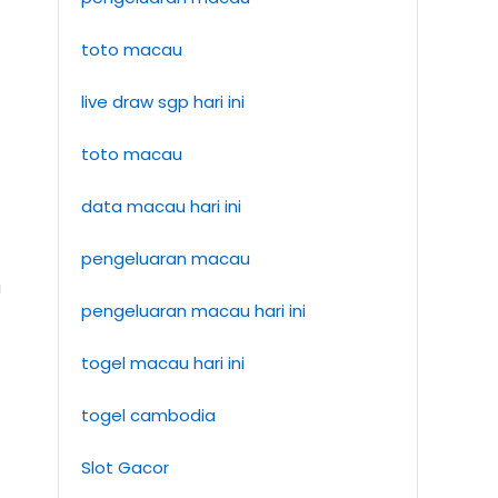
toto macau
live draw sgp hari ini
toto macau
data macau hari ini
pengeluaran macau
i
pengeluaran macau hari ini
togel macau hari ini
togel cambodia
Slot Gacor