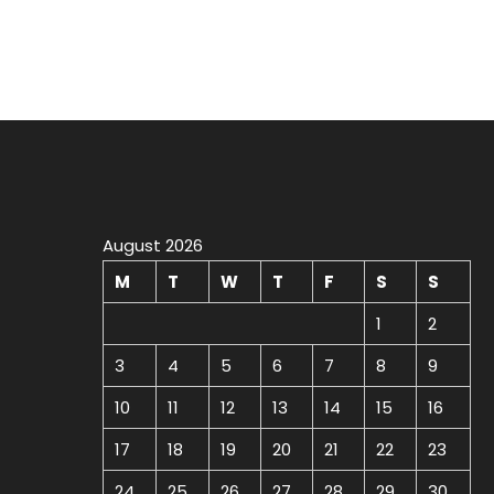
August 2026
M
T
W
T
F
S
S
1
2
3
4
5
6
7
8
9
10
11
12
13
14
15
16
17
18
19
20
21
22
23
24
25
26
27
28
29
30