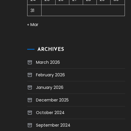
31
« Mar
ARCHIVES
March 2026
February 2026
January 2026
December 2025
October 2024
September 2024