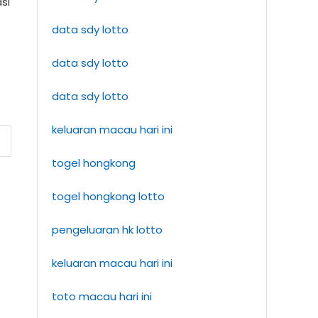
si
data sdy lotto
data sdy lotto
data sdy lotto
keluaran macau hari ini
togel hongkong
togel hongkong lotto
pengeluaran hk lotto
keluaran macau hari ini
toto macau hari ini