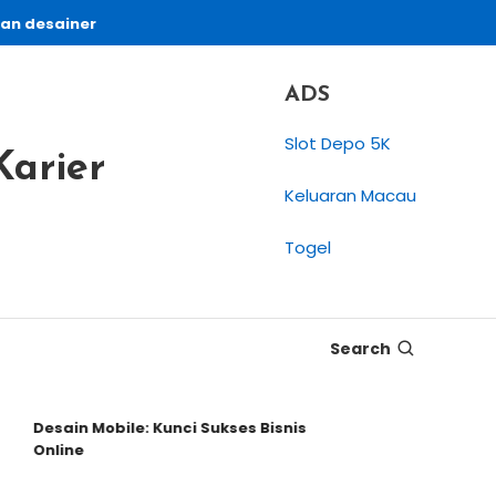
an desainer
ADS
Slot Depo 5K
Karier
Keluaran Macau
Togel
Search
Desain Mobile: Kunci Sukses Bisnis
Panduan Da
Online
Pemula