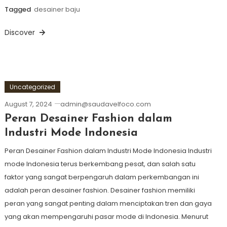
Tagged
desainer baju
Discover
Uncategorized
August 7, 2024
admin@saudavelfoco.com
Peran Desainer Fashion dalam
Industri Mode Indonesia
Peran Desainer Fashion dalam Industri Mode Indonesia Industri
mode Indonesia terus berkembang pesat, dan salah satu
faktor yang sangat berpengaruh dalam perkembangan ini
adalah peran desainer fashion. Desainer fashion memiliki
peran yang sangat penting dalam menciptakan tren dan gaya
yang akan mempengaruhi pasar mode di Indonesia. Menurut