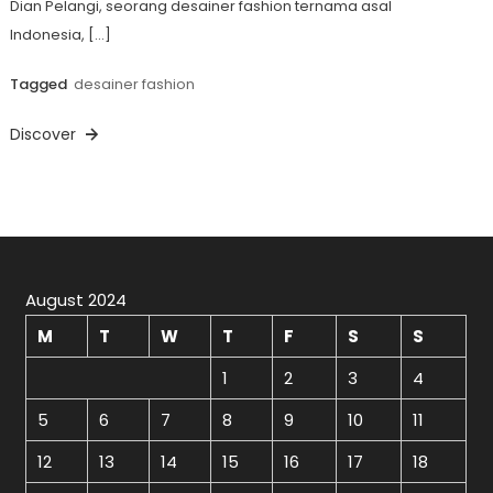
Dian Pelangi, seorang desainer fashion ternama asal
Indonesia, […]
Tagged
desainer fashion
Discover
August 2024
M
T
W
T
F
S
S
1
2
3
4
5
6
7
8
9
10
11
12
13
14
15
16
17
18