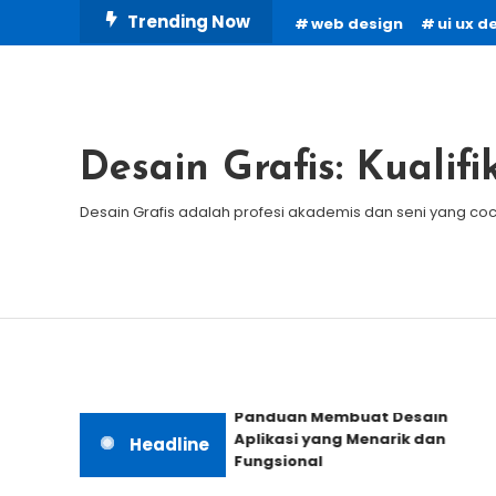
Skip
Trending Now
web design
ui ux d
To
Content
Desain Grafis: Kualifi
Desain Grafis adalah profesi akademis dan seni yang c
Panduan Membuat Desain
Aplikasi yang Menarik dan
Headline
Fungsional