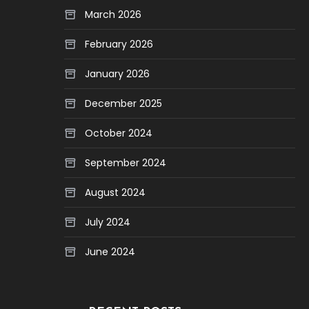
March 2026
February 2026
January 2026
December 2025
October 2024
September 2024
August 2024
July 2024
June 2024