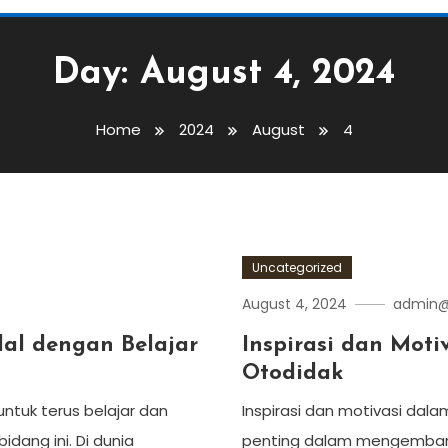
Day:
August 4, 2024
Home
2024
August
4
Uncategorized
August 4, 2024
admin@
al dengan Belajar
Inspirasi dan Moti
Otodidak
untuk terus belajar dan
Inspirasi dan motivasi dal
dang ini. Di dunia
penting dalam mengembangk