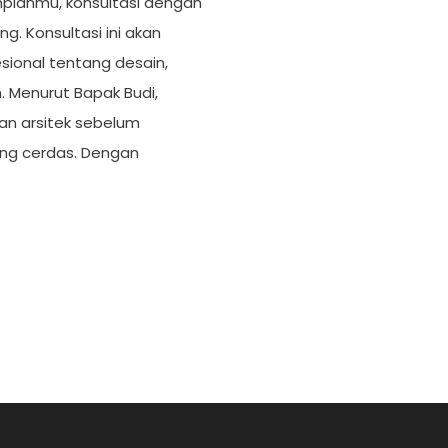
ianmu, konsultasi dengan
g. Konsultasi ini akan
onal tentang desain,
. Menurut Bapak Budi,
an arsitek sebelum
ng cerdas. Dengan