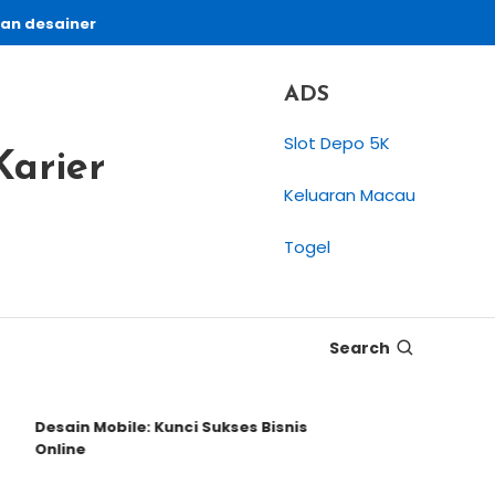
an desainer
ADS
Slot Depo 5K
Karier
Keluaran Macau
Togel
Search
Desain Mobile: Kunci Sukses Bisnis
Panduan D
Online
Pemula