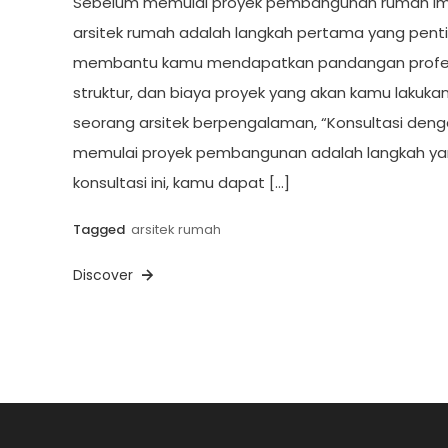
Sebelum memulai proyek pembangunan rumah imp
arsitek rumah adalah langkah pertama yang pentin
membantu kamu mendapatkan pandangan profesi
struktur, dan biaya proyek yang akan kamu lakukan
seorang arsitek berpengalaman, “Konsultasi deng
memulai proyek pembangunan adalah langkah ya
konsultasi ini, kamu dapat […]
Tagged
arsitek rumah
Discover