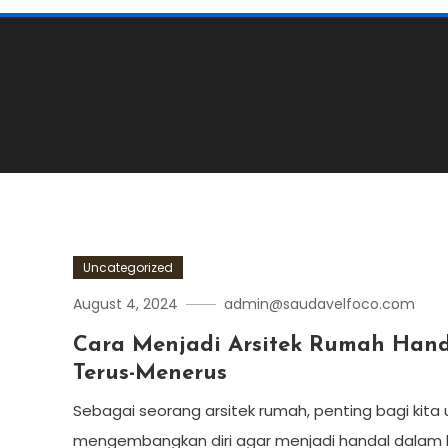
Uncategorized
August 4, 2024
admin@saudavelfoco.com
Cara Menjadi Arsitek Rumah Hand
Terus-Menerus
Sebagai seorang arsitek rumah, penting bagi kita 
mengembangkan diri agar menjadi handal dalam bi