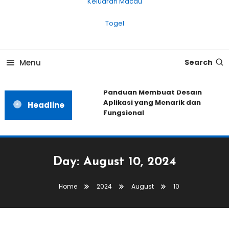
Keluaran Macau
Togel
Menu
Search
Panduan Membuat Desain
Aplikasi yang Menarik dan
Headline
Fungsional
Day:
August 10, 2024
Home
2024
August
10