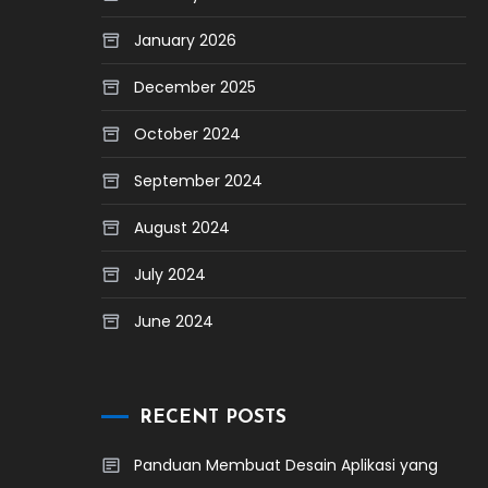
January 2026
December 2025
October 2024
September 2024
August 2024
July 2024
June 2024
RECENT POSTS
Panduan Membuat Desain Aplikasi yang