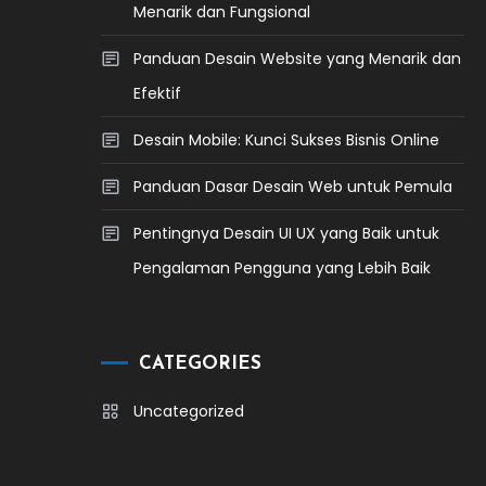
Menarik dan Fungsional
Panduan Desain Website yang Menarik dan
Efektif
Desain Mobile: Kunci Sukses Bisnis Online
Panduan Dasar Desain Web untuk Pemula
Pentingnya Desain UI UX yang Baik untuk
Pengalaman Pengguna yang Lebih Baik
CATEGORIES
Uncategorized