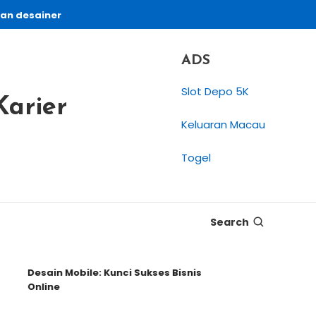
an desainer
ADS
Slot Depo 5K
Karier
Keluaran Macau
Togel
Search
Desain Mobile: Kunci Sukses Bisnis
Panduan 
Online
Pemula