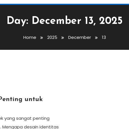
Day:
December 13, 2025
Home
2025
December
13
Penting untuk
pek yang sangat penting
. Mengapa desain identitas