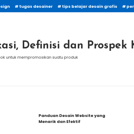
esign
tugas desainer
tips belajar desain grafis
per
kasi, Definisi dan Prospek 
ocok untuk mempromosikan suatu produk
Panduan Desain Website yang
Menarik dan Efektif