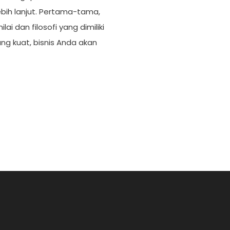
lebih lanjut. Pertama-tama,
ai dan filosofi yang dimiliki
ang kuat, bisnis Anda akan