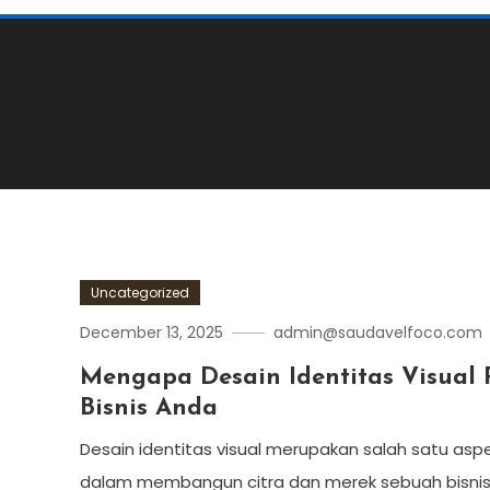
Uncategorized
December 13, 2025
admin@saudavelfoco.com
Mengapa Desain Identitas Visual 
Bisnis Anda
Desain identitas visual merupakan salah satu as
dalam membangun citra dan merek sebuah bisnis