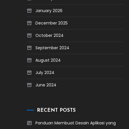
January 2026
December 2025
October 2024
September 2024
August 2024
July 2024
June 2024
RECENT POSTS
Panduan Membuat Desain Aplikasi yang