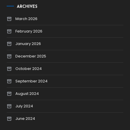
ARCHIVES
March 2026
February 2026
January 2026
December 2025
October 2024
September 2024
August 2024
July 2024
June 2024