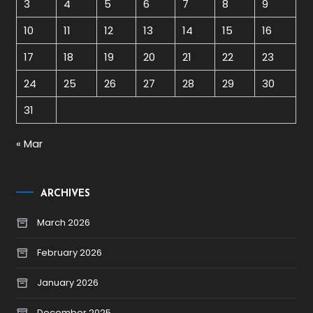
3
4
5
6
7
8
9
10
11
12
13
14
15
16
17
18
19
20
21
22
23
24
25
26
27
28
29
30
31
« Mar
ARCHIVES
March 2026
February 2026
January 2026
December 2025