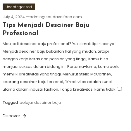
Uncategorized
July 4, 2024
admin@saudavelfoco.com
Tips Menjadi Desainer Baju
Profesional
Mau jadi desainer baju profesional? Yuk simak tips-tipsnya!
Menjadi desainer baju bukanlah hal yang mudah, tetapi
dengan kerja keras dan passion yang tinggi, kamu bisa
menjadi sukses dalam bidang ini. Pertama-tama, kamu perlu
memiliki kreativitas yang tinggi. Menurut Stella McCartney,
seorang desainer baju terkenal, “Kreativitas adalah kunci
utama dalam industri fashion. Tanpa kreativitas, kamu tidak […]
Tagged
belajar desainer baju
Discover