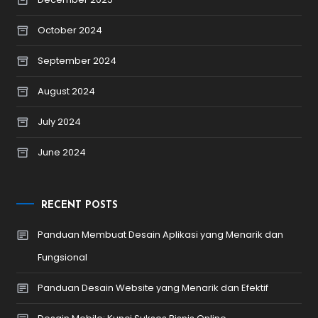
October 2024
September 2024
August 2024
July 2024
June 2024
RECENT POSTS
Panduan Membuat Desain Aplikasi yang Menarik dan
Fungsional
Panduan Desain Website yang Menarik dan Efektif