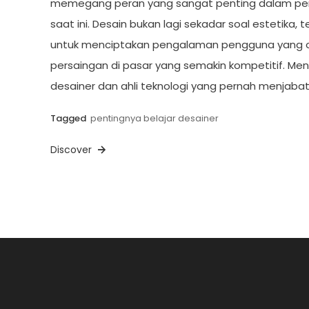
memegang peran yang sangat penting dalam per
saat ini. Desain bukan lagi sekadar soal estetika,
untuk menciptakan pengalaman pengguna yang
persaingan di pasar yang semakin kompetitif. Me
desainer dan ahli teknologi yang pernah menjabat
Tagged
pentingnya belajar desainer
Discover