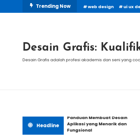
Skip
Trending Now
web design
ui ux d
To
Content
Desain Grafis: Kualifi
Desain Grafis adalah profesi akademis dan seni yang c
Panduan Membuat Desain
Aplikasi yang Menarik dan
Headline
Fungsional