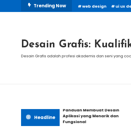
Skip
Trending Now
web design
ui ux d
To
Content
Desain Grafis: Kualifi
Desain Grafis adalah profesi akademis dan seni yang c
Panduan Membuat Desain
Aplikasi yang Menarik dan
Headline
Fungsional