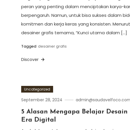
peran yang penting dalam menciptakan karya-kar
berpengaruh. Namun, untuk bisa sukses dalam bidan
komitmen dan kerja keras yang konsisten. Menurut
desainer grafis ternama, “Kunci utama dalam […]
Tagged
desainer grafis
Discover
Uncategorized
September 28, 2024
admin@saudavelfoco.co
5 Alasan Mengapa Belajar Desain 
Era Digital