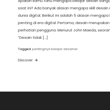
Apakah kamu tahu mengapa belajar desain sangat 
saat ini? Ada banyak alasan mengapa skill desain 
dunia digital. Berikut ini adalah 5 alasan mengapa
penting di era digital. Pertama, desain merupakan
perhatian pengguna. Menurut John Maeda, seoran
“Desain tidak […]
Tagged
pentingnya belajar desainer
Discover