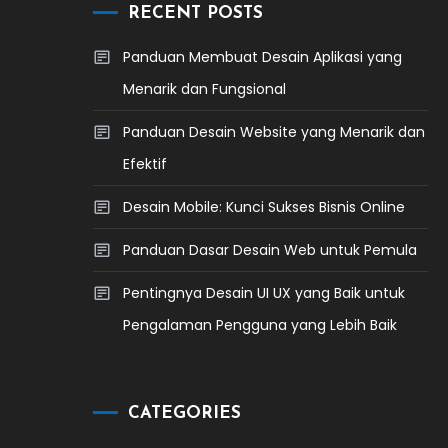
RECENT POSTS
Panduan Membuat Desain Aplikasi yang
Menarik dan Fungsional
Panduan Desain Website yang Menarik dan
Efektif
Desain Mobile: Kunci Sukses Bisnis Online
Panduan Dasar Desain Web untuk Pemula
Pentingnya Desain UI UX yang Baik untuk
Pengalaman Pengguna yang Lebih Baik
CATEGORIES