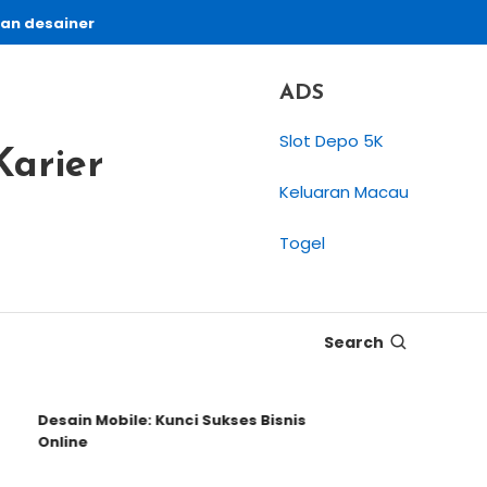
an desainer
ADS
Slot Depo 5K
Karier
Keluaran Macau
Togel
Search
Desain Mobile: Kunci Sukses Bisnis
Panduan D
Online
Pemula