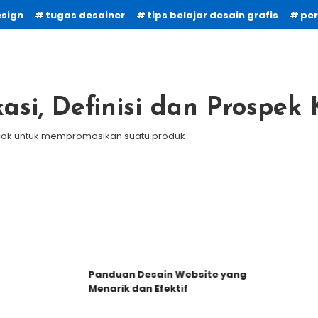
esign
tugas desainer
tips belajar desain grafis
per
kasi, Definisi dan Prospek 
ocok untuk mempromosikan suatu produk
Panduan Desain Website yang
Menarik dan Efektif