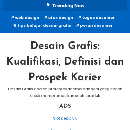
Skip
Trending Now
To
web design
ui ux design
tugas desainer
Content
tips belajar desain grafis
peran desainer
Desain Grafis:
Kualifikasi, Definisi dan
Prospek Karier
Desain Grafis adalah profesi akademis dan seni yang cocok
untuk mempromosikan suatu produk
ADS
Slot Depo 5K