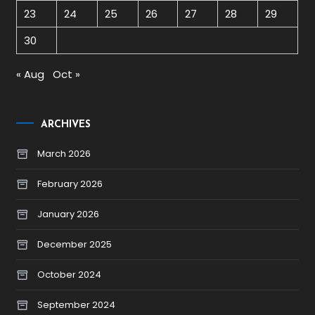
23
24
25
26
27
28
29
30
« Aug
Oct »
ARCHIVES
March 2026
February 2026
January 2026
December 2025
October 2024
September 2024