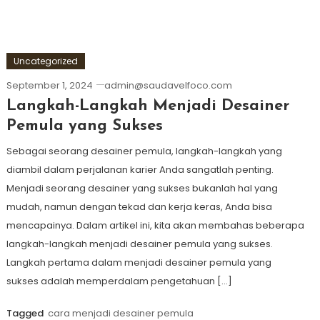
Uncategorized
September 1, 2024
admin@saudavelfoco.com
Langkah-Langkah Menjadi Desainer
Pemula yang Sukses
Sebagai seorang desainer pemula, langkah-langkah yang
diambil dalam perjalanan karier Anda sangatlah penting.
Menjadi seorang desainer yang sukses bukanlah hal yang
mudah, namun dengan tekad dan kerja keras, Anda bisa
mencapainya. Dalam artikel ini, kita akan membahas beberapa
langkah-langkah menjadi desainer pemula yang sukses.
Langkah pertama dalam menjadi desainer pemula yang
sukses adalah memperdalam pengetahuan […]
Tagged
cara menjadi desainer pemula