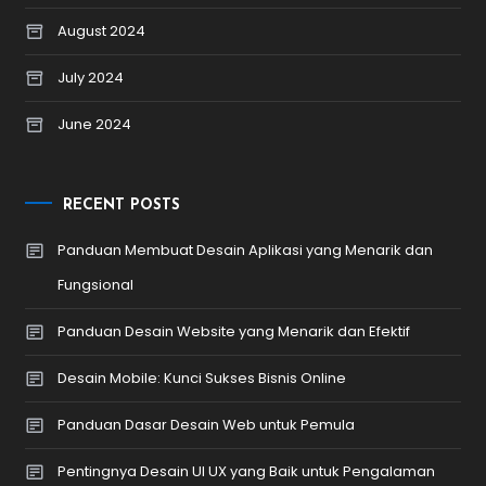
August 2024
July 2024
June 2024
RECENT POSTS
Panduan Membuat Desain Aplikasi yang Menarik dan
Fungsional
Panduan Desain Website yang Menarik dan Efektif
Desain Mobile: Kunci Sukses Bisnis Online
Panduan Dasar Desain Web untuk Pemula
Pentingnya Desain UI UX yang Baik untuk Pengalaman