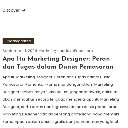
Discover
Uncategorized
September 1, 2024
admin@saudavelfoco.com
Apa Itu Marketing Designer: Peran
dan Tugas dalam Dunia Pemasaran
Apa Itu Marketing Designer: Peran dan Tugas dalam Dunia
Pemasaran Pernahkah kamu mendengar istilah “Marketing
Designer” sebelumnya? Jika belum, jangan khawatir, artikel ini
akan membahas secara lengkap mengenai apa itu Marketing
Designer, serta peran dan tugasnya dalam dunia pemasaran.
Marketing Designer adalah seorang profesional yang memiliki
kemampuan dalam desain grafis dan pemahaman yang kuat