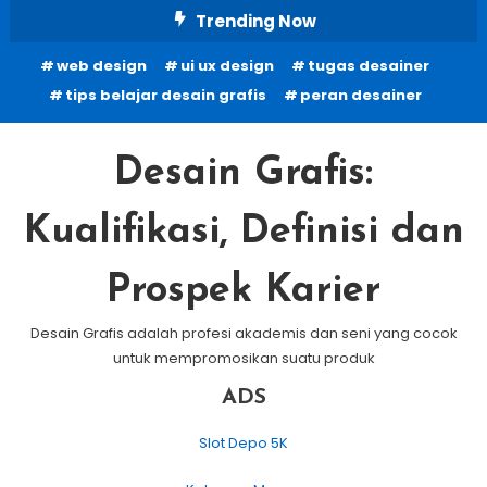
Skip
Trending Now
To
web design
ui ux design
tugas desainer
Content
tips belajar desain grafis
peran desainer
Desain Grafis:
Kualifikasi, Definisi dan
Prospek Karier
Desain Grafis adalah profesi akademis dan seni yang cocok
untuk mempromosikan suatu produk
ADS
Slot Depo 5K