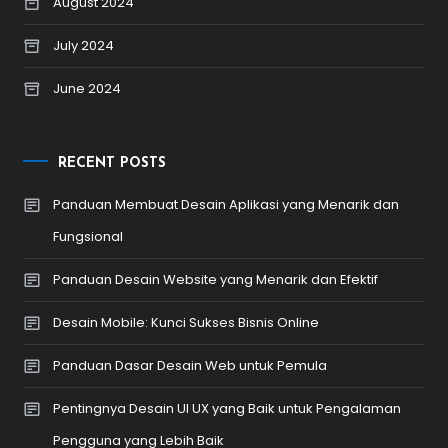
August 2024
July 2024
June 2024
RECENT POSTS
Panduan Membuat Desain Aplikasi yang Menarik dan
Fungsional
Panduan Desain Website yang Menarik dan Efektif
Desain Mobile: Kunci Sukses Bisnis Online
Panduan Dasar Desain Web untuk Pemula
Pentingnya Desain UI UX yang Baik untuk Pengalaman
Pengguna yang Lebih Baik