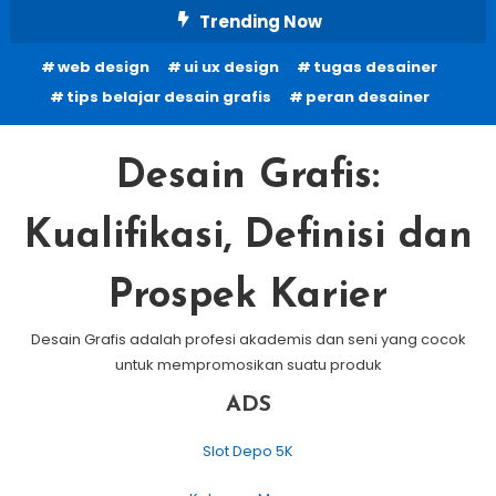
Skip
Trending Now
To
web design
ui ux design
tugas desainer
Content
tips belajar desain grafis
peran desainer
Desain Grafis:
Kualifikasi, Definisi dan
Prospek Karier
Desain Grafis adalah profesi akademis dan seni yang cocok
untuk mempromosikan suatu produk
ADS
Slot Depo 5K