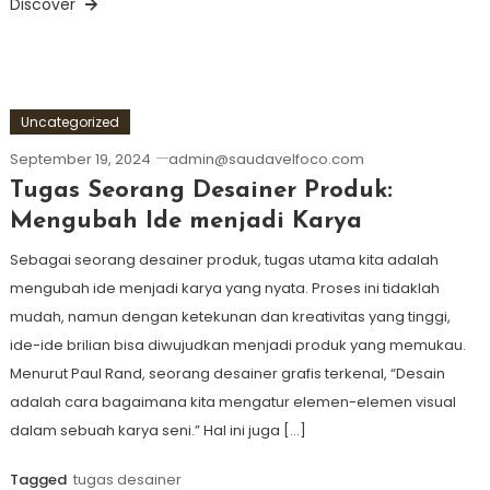
Discover
Uncategorized
September 19, 2024
admin@saudavelfoco.com
Tugas Seorang Desainer Produk:
Mengubah Ide menjadi Karya
Sebagai seorang desainer produk, tugas utama kita adalah
mengubah ide menjadi karya yang nyata. Proses ini tidaklah
mudah, namun dengan ketekunan dan kreativitas yang tinggi,
ide-ide brilian bisa diwujudkan menjadi produk yang memukau.
Menurut Paul Rand, seorang desainer grafis terkenal, “Desain
adalah cara bagaimana kita mengatur elemen-elemen visual
dalam sebuah karya seni.” Hal ini juga […]
Tagged
tugas desainer