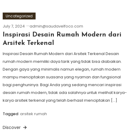
Uncategorized
July 7, 2024
admin@saudavelfoco.com
Inspirasi Desain Rumah Modern dari
Arsitek Terkenal
Inspirasi Desain Rumah Modern dari Arsitek Terkenal Desain
rumah modern memiliki daya tarik yang tidak bisa diabaikan.
Dengan gaya yang minimalis namun elegan, rumah modern
mampu menciptakan suasana yang nyaman dan fungsional
bagi penghuninya. Bagi Anda yang sedang mencari inspirasi
desain rumah modern, tidak ada salahnya untuk melihat karya-
karya arsitek terkenal yang telah berhasil menciptakan […]
Tagged
arsitek rumah
Discover