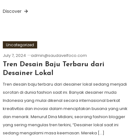
Discover
Uncategorized
July 7, 2024
admin@saudavelfoco.com
Tren Desain Baju Terbaru dari
Desainer Lokal
Tren desain baju terbaru dari desainer lokal sedang menjadi
sorotan di dunia fashion saat ini. Banyak desainer muda
Indonesia yang mulai dikenal secara internasional berkat
kreativitas dan inovasi dalam menciptakan busana yang unik
dan menarik. Menurut Dina Midiani, seorang fashion blogger
yang sering mengulas tren terkini, “Desainer lokal saat ini
sedang mengalami masa keemasan. Mereka […]