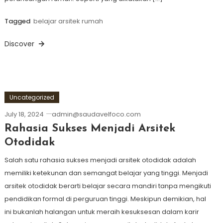
Tagged
belajar arsitek rumah
Discover
Uncategorized
July 18, 2024
admin@saudavelfoco.com
Rahasia Sukses Menjadi Arsitek
Otodidak
Salah satu rahasia sukses menjadi arsitek otodidak adalah
memiliki ketekunan dan semangat belajar yang tinggi. Menjadi
arsitek otodidak berarti belajar secara mandiri tanpa mengikuti
pendidikan formal di perguruan tinggi. Meskipun demikian, hal
ini bukanlah halangan untuk meraih kesuksesan dalam karir