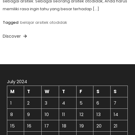
sebagai arsitek. Sebagai seorang arsitek otodidak, Anda harus
memiliki rasa ingin tahu yang besar terhadap […]
Tagged
belajar arsitek otodidak
Discover
July 2024
M
T
W
T
F
S
S
1
2
3
4
5
6
7
8
9
10
11
12
13
14
15
16
17
18
19
20
21