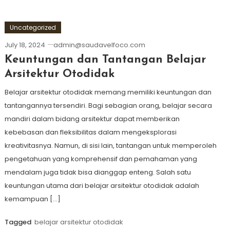
Uncategorized
July 18, 2024
admin@saudavelfoco.com
Keuntungan dan Tantangan Belajar
Arsitektur Otodidak
Belajar arsitektur otodidak memang memiliki keuntungan dan
tantangannya tersendiri. Bagi sebagian orang, belajar secara
mandiri dalam bidang arsitektur dapat memberikan
kebebasan dan fleksibilitas dalam mengeksplorasi
kreativitasnya. Namun, di sisi lain, tantangan untuk memperoleh
pengetahuan yang komprehensif dan pemahaman yang
mendalam juga tidak bisa dianggap enteng. Salah satu
keuntungan utama dari belajar arsitektur otodidak adalah
kemampuan […]
Tagged
belajar arsitektur otodidak