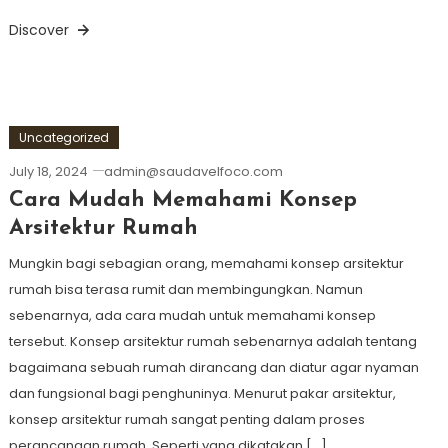
Discover
Uncategorized
July 18, 2024
admin@saudavelfoco.com
Cara Mudah Memahami Konsep
Arsitektur Rumah
Mungkin bagi sebagian orang, memahami konsep arsitektur
rumah bisa terasa rumit dan membingungkan. Namun
sebenarnya, ada cara mudah untuk memahami konsep
tersebut. Konsep arsitektur rumah sebenarnya adalah tentang
bagaimana sebuah rumah dirancang dan diatur agar nyaman
dan fungsional bagi penghuninya. Menurut pakar arsitektur,
konsep arsitektur rumah sangat penting dalam proses
perancangan rumah. Seperti yang dikatakan […]