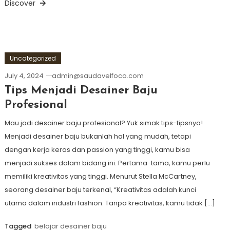
Discover
Uncategorized
July 4, 2024
admin@saudavelfoco.com
Tips Menjadi Desainer Baju
Profesional
Mau jadi desainer baju profesional? Yuk simak tips-tipsnya!
Menjadi desainer baju bukanlah hal yang mudah, tetapi
dengan kerja keras dan passion yang tinggi, kamu bisa
menjadi sukses dalam bidang ini. Pertama-tama, kamu perlu
memiliki kreativitas yang tinggi. Menurut Stella McCartney,
seorang desainer baju terkenal, “Kreativitas adalah kunci
utama dalam industri fashion. Tanpa kreativitas, kamu tidak […]
Tagged
belajar desainer baju