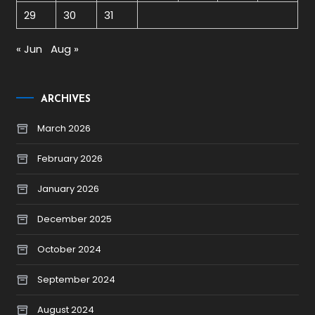
29
30
31
« Jun
Aug »
ARCHIVES
March 2026
February 2026
January 2026
December 2025
October 2024
September 2024
August 2024