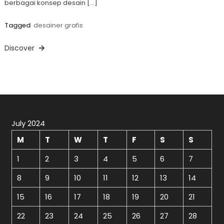
berbagai konsep desain […]
Tagged
desainer grafis
Discover
July 2024
M
T
W
T
F
S
S
1
2
3
4
5
6
7
8
9
10
11
12
13
14
15
16
17
18
19
20
21
22
23
24
25
26
27
28