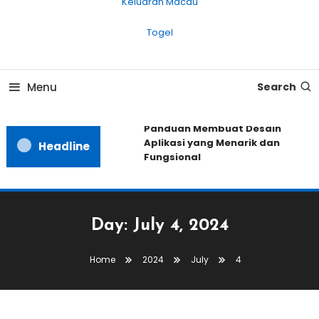
Keluaran Macau
Togel
Menu
Search
Panduan Membuat Desain
Aplikasi yang Menarik dan
Headline
Fungsional
Day:
July 4, 2024
Home
2024
July
4