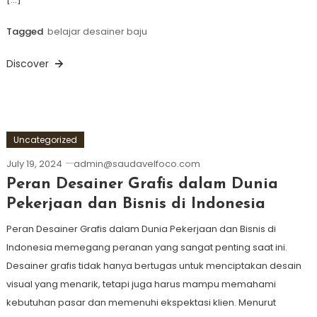
Tagged
belajar desainer baju
Discover
Uncategorized
July 19, 2024
admin@saudavelfoco.com
Peran Desainer Grafis dalam Dunia
Pekerjaan dan Bisnis di Indonesia
Peran Desainer Grafis dalam Dunia Pekerjaan dan Bisnis di
Indonesia memegang peranan yang sangat penting saat ini.
Desainer grafis tidak hanya bertugas untuk menciptakan desain
visual yang menarik, tetapi juga harus mampu memahami
kebutuhan pasar dan memenuhi ekspektasi klien. Menurut