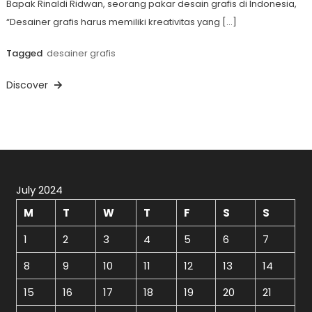
Bapak Rinaldi Ridwan, seorang pakar desain grafis di Indonesia,
“Desainer grafis harus memiliki kreativitas yang […]
Tagged
desainer grafis
Discover
July 2024
M
T
W
T
F
S
S
1
2
3
4
5
6
7
8
9
10
11
12
13
14
15
16
17
18
19
20
21