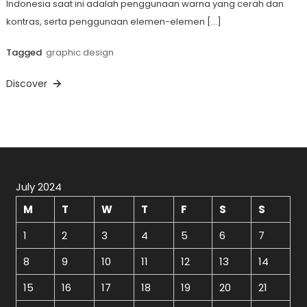
Indonesia saat ini adalah penggunaan warna yang cerah dan
kontras, serta penggunaan elemen-elemen […]
Tagged
graphic design
Discover
July 2024
M
T
W
T
F
S
S
1
2
3
4
5
6
7
8
9
10
11
12
13
14
15
16
17
18
19
20
21