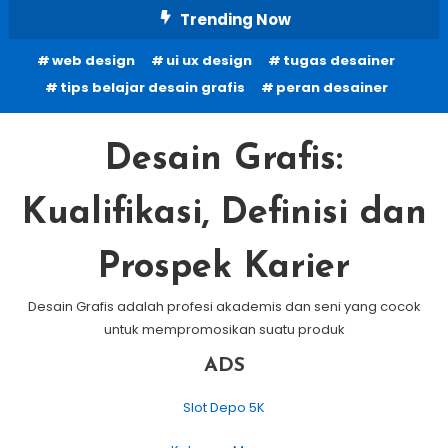
Skip
Trending Now
To
web design
ui ux design
tugas desainer
Content
tips belajar desain grafis
peran desainer
Desain Grafis:
Kualifikasi, Definisi dan
Prospek Karier
Desain Grafis adalah profesi akademis dan seni yang cocok
untuk mempromosikan suatu produk
ADS
Slot Depo 5K