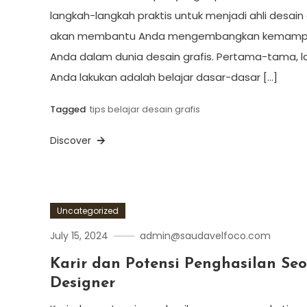
langkah-langkah praktis untuk menjadi ahli desain 
akan membantu Anda mengembangkan kemamp
Anda dalam dunia desain grafis. Pertama-tama, 
Anda lakukan adalah belajar dasar-dasar […]
Tagged
tips belajar desain grafis
Discover
Uncategorized
July 15, 2024
admin@saudavelfoco.com
Karir dan Potensi Penghasilan Se
Designer