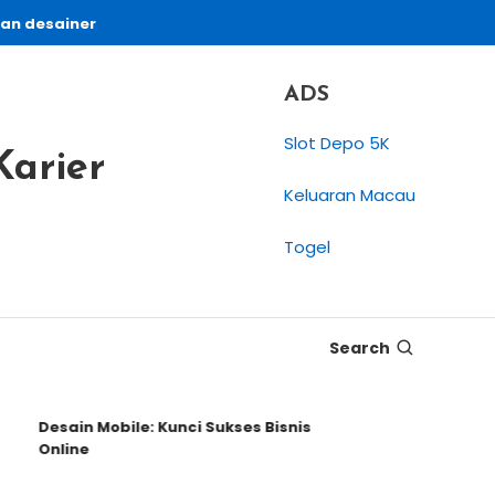
an desainer
ADS
Slot Depo 5K
Karier
Keluaran Macau
Togel
Search
Desain Mobile: Kunci Sukses Bisnis
Panduan D
Online
Pemula