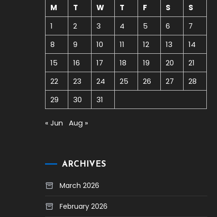
M
T
W
T
F
S
S
1
2
3
4
5
6
7
8
9
10
11
12
13
14
15
16
17
18
19
20
21
22
23
24
25
26
27
28
29
30
31
« Jun
Aug »
ARCHIVES
March 2026
February 2026