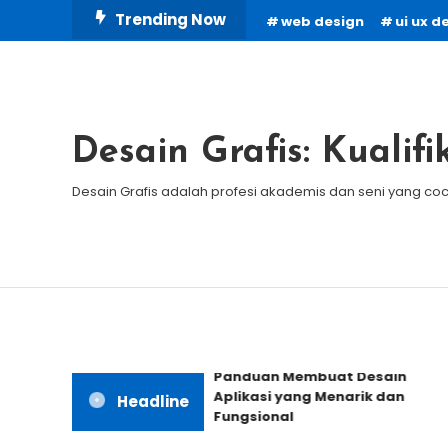
Skip
Trending Now
web design
ui ux d
To
Content
Desain Grafis: Kualifi
Desain Grafis adalah profesi akademis dan seni yang c
Panduan Membuat Desain
Aplikasi yang Menarik dan
Headline
Fungsional