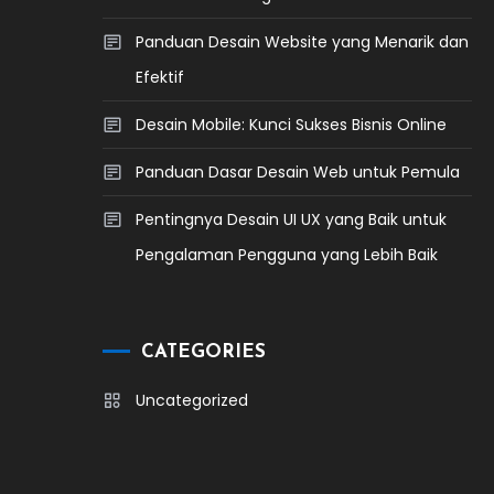
Panduan Desain Website yang Menarik dan
Efektif
Desain Mobile: Kunci Sukses Bisnis Online
Panduan Dasar Desain Web untuk Pemula
Pentingnya Desain UI UX yang Baik untuk
Pengalaman Pengguna yang Lebih Baik
CATEGORIES
Uncategorized