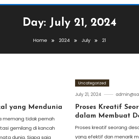
Day:
July 21, 2024
Home
2024
July
21
Uncategorized
July 21, 2024
admin@sa
okal yang Mendunia
Proses Kreatif Seo
dalam Membuat De
nia memang tidak pernah
Proses kreatif seorang des
tasi gemilang di kancah
yang efektif dan menarik
ata dunia. Siapa saja