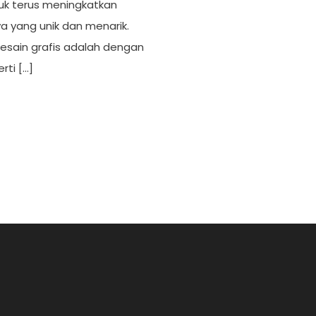
ntuk terus meningkatkan
a yang unik dan menarik.
desain grafis adalah dengan
rti […]