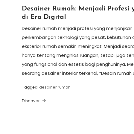
Desainer Rumah: Menjadi Profesi
di Era Digital
Desainer rumah menjadi profesi yang menjanjikan d
perkembangan teknologi yang pesat, kebutuhan ak
eksterior rumah semakin meningkat. Menjadi seo
hanya tentang menghias ruangan, tetapi juga te
yang fungsional dan estetis bagi penghuninya. M
seorang desainer interior terkenal, “Desain rumah 
Tagged
desainer rumah
Discover