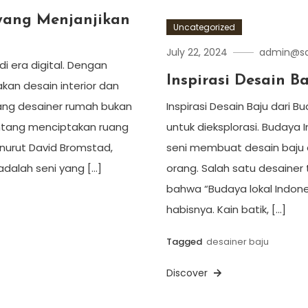
 yang Menjanjikan
Uncategorized
July 22, 2024
admin@sa
i era digital. Dengan
Inspirasi Desain B
an desain interior dan
rang desainer rumah bukan
Inspirasi Desain Baju dari
ntang menciptakan ruang
untuk dieksplorasi. Budaya 
enurut David Bromstad,
seni membuat desain baju d
adalah seni yang […]
orang. Salah satu desainer
bahwa “Budaya lokal Indone
habisnya. Kain batik, […]
Tagged
desainer baju
Discover