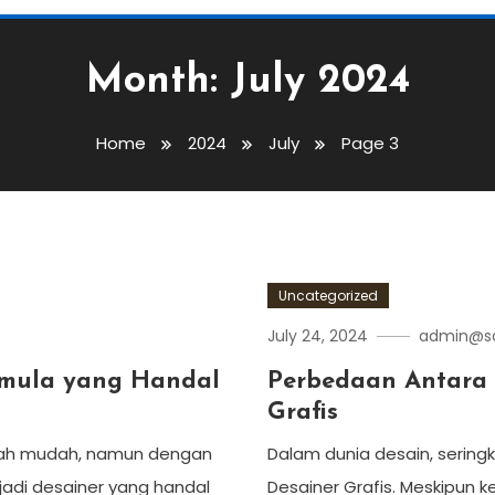
Month:
July 2024
Home
2024
July
Page 3
Uncategorized
July 24, 2024
admin@s
emula yang Handal
Perbedaan Antara 
Grafis
lah mudah, namun dengan
Dalam dunia desain, seringk
jadi desainer yang handal
Desainer Grafis. Meskipun 