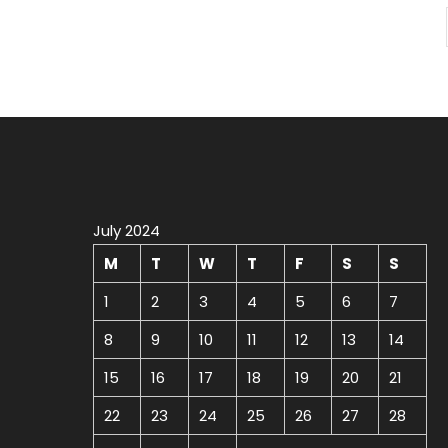
Posts
pagination
July 2024
M
T
W
T
F
S
S
1
2
3
4
5
6
7
8
9
10
11
12
13
14
15
16
17
18
19
20
21
22
23
24
25
26
27
28