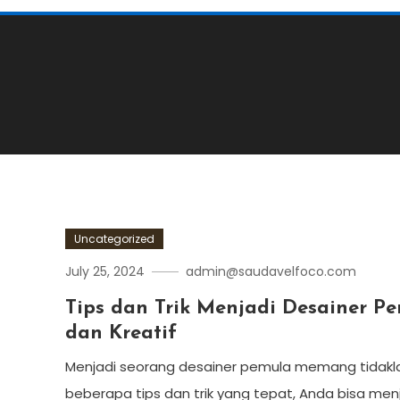
Uncategorized
July 25, 2024
admin@saudavelfoco.com
Tips dan Trik Menjadi Desainer P
dan Kreatif
Menjadi seorang desainer pemula memang tidak
beberapa tips dan trik yang tepat, Anda bisa men