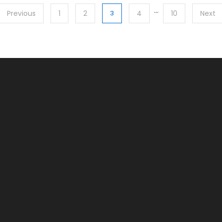
…
Previous
1
2
3
4
10
Next