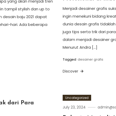
apa yang akan menjadi tren
Menjadi desainer grafis s
gin tampil stylish dan up to
ingin menekuni bidang krea
n desain baju 2021 dapat
dunia desain grafis tidaklah
ehari-hari. Ada beberapa
juga tips serta trik dari pa
dalam menjadi desainer graf
Menurut Andra […]
Tagged
desainer grafis
Discover
Uncategorized
dak dari Para
July 23, 2024
admin@sa